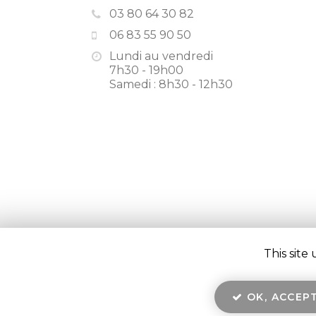
03 80 64 30 82
06 83 55 90 50
Lundi au vendredi
7h30 - 19h00
Samedi : 8h30 - 12h30
This site
En savoir +
COMMUNEAU ARTON BTP, maçonnerie, terrasseme
Mentions légales
-
Plan du site
-
Liens utiles
-
Secteur
Communeau Arton BTP
OK, ACCEPT