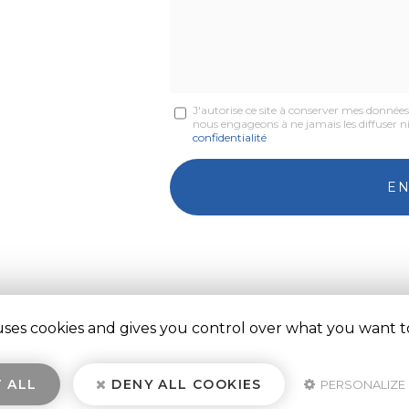
*
*
Message
J'autorise ce site à conserver mes donnée
nous engageons à ne jamais les diffuser ni
:
confidentialité
*
Acceptation
RGPD
E
*
 uses cookies and gives you control over what you want t
nt, VRD, assainissement
à Saulieu
Notre savoir-faire : Maçonnerie, terrassement,
N
 ALL
DENY ALL COOKIES
PERSONALIZE
VRD, assainissement à Saulieu