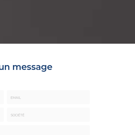
 un message
Email
:
*
Société
: