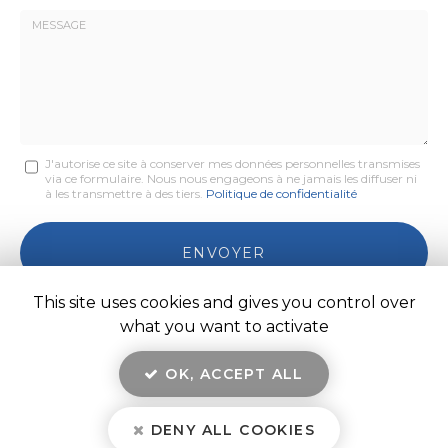
*
Société
:
Message
J'autorise ce site à conserver mes données personnelles transmises
via ce formulaire. Nous nous engageons à ne jamais les diffuser ni
:
à les transmettre à des tiers.
Politique de confidentialité
*
Acceptation
RGPD
ENVOYER
*
This site uses cookies and gives you control over
what you want to activate
OK, ACCEPT ALL
En savoir +
COMMUNEAU ARTON BTP, maçonnerie, terrassement, VRD,
assainissement
à Saulieu
DENY ALL COOKIES
Communeau Arton BTP
Mentions légales
-
Plan du site
-
Liens utiles
-
Secteur