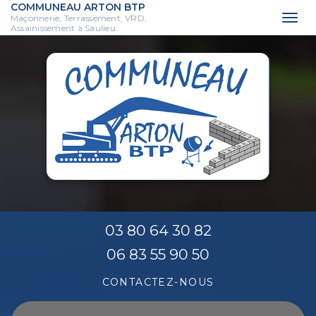
COMMUNEAU ARTON BTP
Maçonnerie, Terrassement, VRD,
Togg
Assainissement à Saulieu
navi
Aller
au
contenu
principal
03 80 64 30 82
06 83 55 90 50
CONTACTEZ-
NOUS