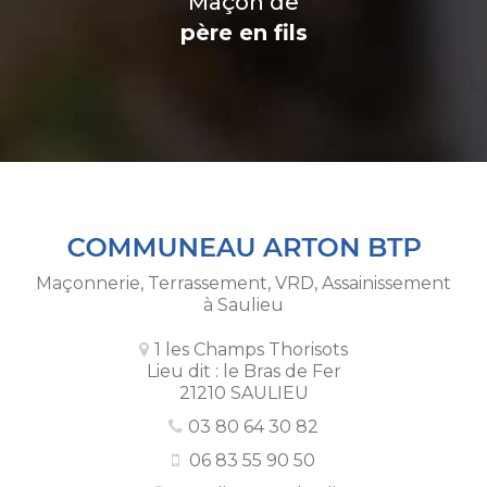
Maçon de
père en fils
Maçonnerie, Terrassement, VRD, Assainissement
à Saulieu
1 les Champs Thorisots
Lieu dit : le Bras de Fer
21210 SAULIEU
03 80 64 30 82
06 83 55 90 50